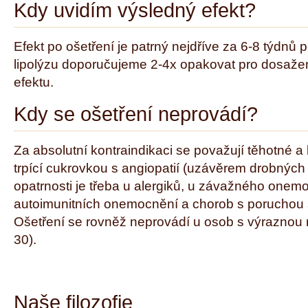
Kdy uvidím výsledný efekt?
Efekt po ošetření je patrný nejdříve za 6-8 týdnů p
lipolýzu doporučujeme 2-4x opakovat pro dosažen
efektu.
Kdy se ošetření neprovádí?
Za absolutní kontraindikaci se považují těhotné a k
trpící cukrovkou s angiopatií (uzávěrem drobných
opatrnosti je třeba u alergiků, u závažného onemoc
autoimunitních onemocnění a chorob s poruchou sr
Ošetření se rovněž neprovádí u osob s výraznou
30).
Naše filozofie