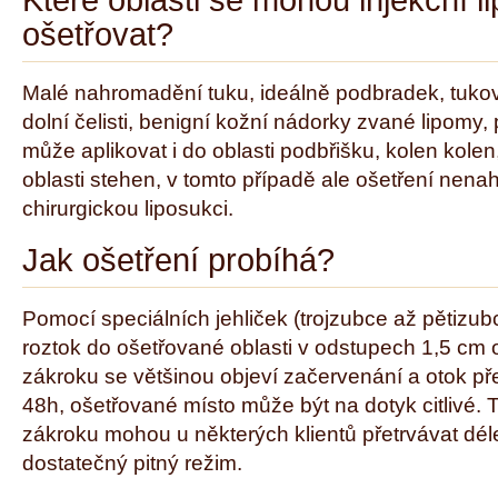
Které oblasti se mohou injekční l
ošetřovat?
Malé nahromadění tuku, ideálně podbradek, tuko
dolní čelisti, benigní kožní nádorky zvané lipomy,
může aplikovat i do oblasti podbřišku, kolen kolen,
oblasti stehen, v tomto případě ale ošetření nena
chirurgickou liposukci.
Jak ošetření probíhá?
Pomocí speciálních jehliček (trojzubce až pětizubc
roztok do ošetřované oblasti v odstupech 1,5 cm 
zákroku se většinou objeví začervenání a otok pře
48h, ošetřované místo může být na dotyk citlivé. 
zákroku mohou u některých klientů přetrvávat dé
dostatečný pitný režim.