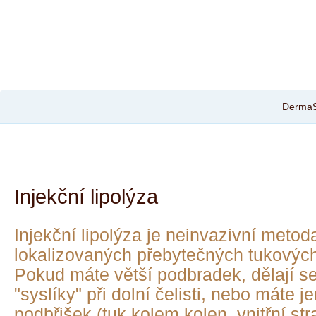
DermaS
Injekční lipolýza
Injekční lipolýza je neinvazivní metoda
lokalizovaných přebytečných tukových
Pokud máte větší podbradek, dělají se
"syslíky" při dolní čelisti, nebo máte je
podbřišek (tuk kolem kolen, vnitřní str