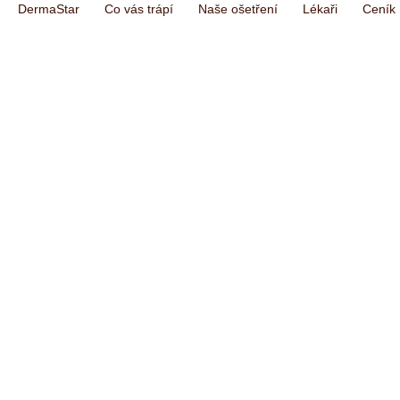
DermaStar
Co vás trápí
Naše ošetření
Lékaři
Ceník