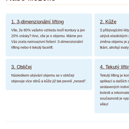
1. 3-dimenzionální lifting
2. Kůže
Víte, že 80% vašeho vzhledu tvoří kontury a jen
S přibývajícími lé
20% vrásky? Ano, vše je o objemu. Máme pro
ubývá elastických 
Vás zcela neinvazivní řešení :3-dimenzionální
změna objemu je p
lifting nebo-li tekutý facelift.
tkáni, atrofují sva
3. Obličej
4. Tekutý lifti
Následkem ubývání objemu se v obličeji
Tekutý lifting je k
objevuje více stínů a kůže již tak pevně „nesedí“.
aplikací a dalších
sestavených indiv
bolesti a rekonva
současnosti je vyp
věku!