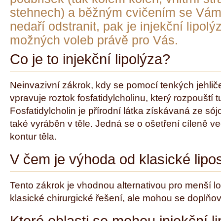
stehnech) a běžným cvičením se Vám 
nedaří odstranit, pak je injekční lipol
možných voleb právě pro Vás.
Co je to injekční lipolýza?
Neinvazivní zákrok, kdy se pomocí tenkých jehlič
vpravuje roztok fosfatidylcholinu, který rozpouští 
Fosfatidylcholin je přírodní látka získávaná ze só
také vyráběn v těle. Jedná se o ošetření cíleně 
kontur těla.
V čem je výhoda od klasické lip
Tento zákrok je vhodnou alternativou pro menší lo
klasické chirurgické řešení, ale mohou se doplňov